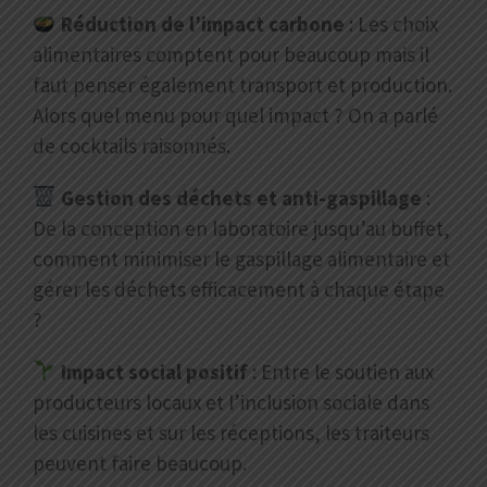
Réduction de l’impact carbone
: Les choix
alimentaires comptent pour beaucoup mais il
faut penser également transport et production.
Alors quel menu pour quel impact ? On a parlé
de cocktails raisonnés.
Gestion des déchets et anti-gaspillage
:
De la conception en laboratoire jusqu’au buffet,
comment minimiser le gaspillage alimentaire et
gérer les déchets efficacement à chaque étape
?
Impact social positif
: Entre le soutien aux
producteurs locaux et l’inclusion sociale dans
les cuisines et sur les réceptions, les traiteurs
peuvent faire beaucoup.