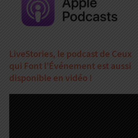
LiveStories, le podcast de Ceux
qui Font l’Événement est aussi
disponible en vidéo !