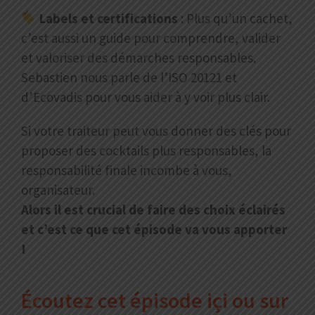
Labels et certifications
: Plus qu’un cachet,
c’est aussi un guide pour comprendre, valider
et valoriser des démarches responsables.
Sebastien nous parle de l’ISO 20121 et
d’Ecovadis pour vous aider à y voir plus clair.
Si votre traiteur peut vous donner des clés pour
proposer des cocktails plus responsables, la
responsabilité finale incombe à vous,
organisateur.
Alors il est crucial de faire des choix éclairés
et c’est ce que cet épisode va vous apporter
!
Écoutez cet épisode içi ou sur