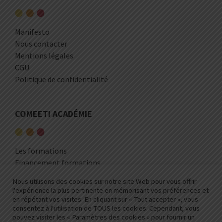
Manifesto
Nous contacter
Mentions légales
CGU
Politique de confidentialité
COMEETI ACADÉMIE
Les formations
Financement formations
Nous utilisons des cookies sur notre site Web pour vous offrir
l'expérience la plus pertinente en mémorisant vos préférences et
MEDIA
en répétant vos visites. En cliquant sur « Tout accepter », vous
consentez à l'utilisation de TOUS les cookies. Cependant, vous
pouvez visiter les « Paramètres des cookies » pour fournir un