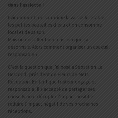
dans l’assiette !
Evidemment, on supprime la vaisselle jetable,
les petites bouteilles d’eau et on consomme
local et de saison.
Mais on doit aller bien plus loin que ça
désormais.
Alors comment organiser un cocktail
responsable ?
C’est la question que j’ai posé à Sébastien Le
Bescond, président de Fleurs de Mets
Réception. En tant que traiteur engagé et
responsable, il a accepté de partager ses
conseils pour décupler l’impact positif et
réduire l’impact négatif de vos prochaines
réceptions.