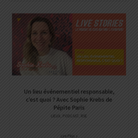
Un lieu événementiel responsable,
c’est quoi ? Avec Sophie Krebs de
Pépite Paris
LIEUX
,
PODCAST
,
RSE
Lire Plus