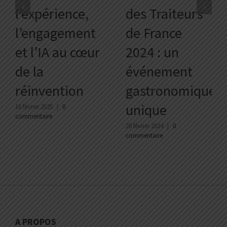
l’expérience,
des Traiteurs
l’engagement
de France
et l’IA au cœur
2024 : un
de la
événement
réinvention
gastronomique
unique
16 février 2025
|
0
commentaire
28 février 2024
|
0
commentaire
A PROPOS