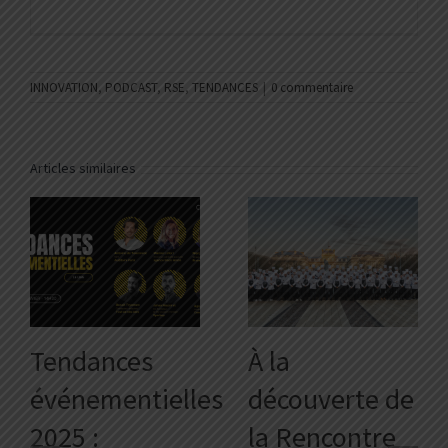
INNOVATION
,
PODCAST
,
RSE
,
TENDANCES
|
0 commentaire
Articles similaires
Tendances
À la
événementielles
découverte de
2025 :
la Rencontre