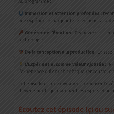
Au programme :
Immersion et attention profondes :
recon
une expérience marquante, elles nous raconte
Générer de l’Émotion :
Découvrez les secre
technologie
De la conception à la production
: Laissez
L’Expérientiel comme Valeur Ajoutée
: le 
l’expérience qui enrichit chaque rencontre, c’
Cet épisode est une invitation à repenser l’évé
d’événements qui marquent les esprits et anc
Écoutez cet épisode içi ou s