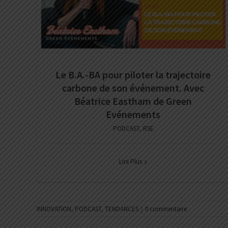
Le B.A.-BA pour piloter la trajectoire
carbone de son événement. Avec
Béatrice Eastham de Green
Evénements
PODCAST
,
RSE
Lire Plus
INNOVATION
,
PODCAST
,
TENDANCES
|
0 commentaire