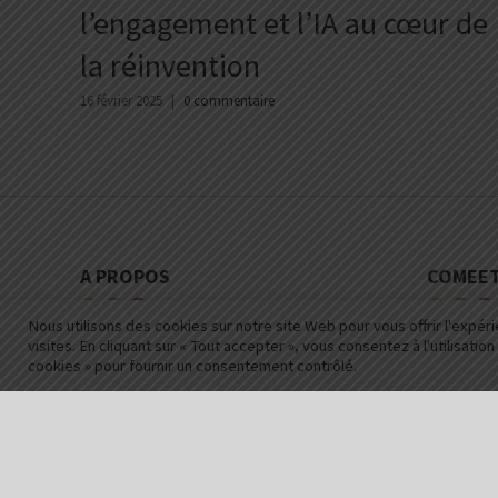
l’engagement et l’IA au cœur de
la réinvention
16 février 2025
|
0 commentaire
A PROPOS
COMEET
Nous utilisons des cookies sur notre site Web pour vous offrir l'expé
visites. En cliquant sur « Tout accepter », vous consentez à l'utilisa
Manifesto
Les form
cookies » pour fournir un consentement contrôlé.
Nous contacter
Financem
Mentions légales
CGU
Politique de confidentialité