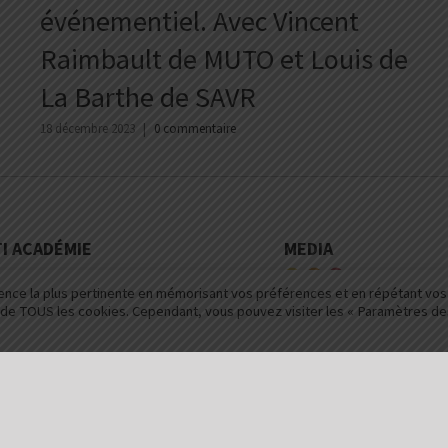
événementiel. Avec Vincent
Raimbault de MUTO et Louis de
La Barthe de SAVR
18 décembre 2023
|
0 commentaire
I ACADÉMIE
MEDIA
rience la plus pertinente en mémorisant vos préférences et en répétant vos
tion de TOUS les cookies. Cependant, vous pouvez visiter les « Paramètres d
ations
Newsletter
ent formations