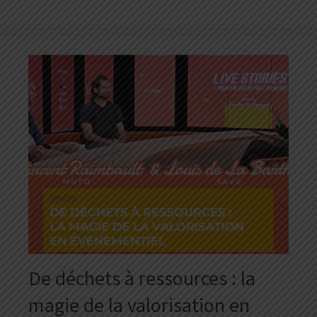
De déchets à ressources : la
magie de la valorisation en