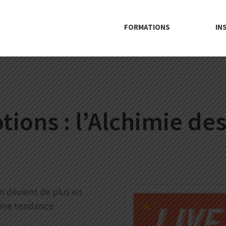
FORMATIONS
IN
ions : l’Alchimie d
n devient de plus en
 une tendance