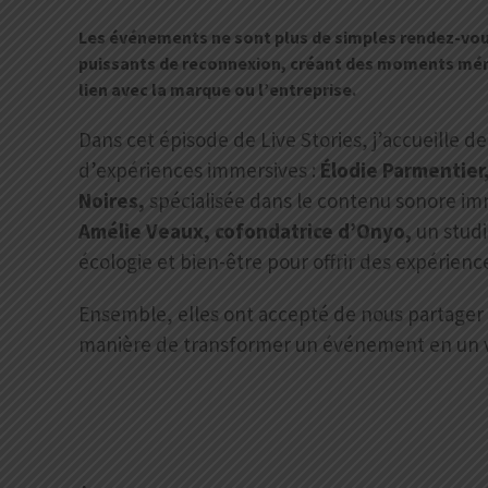
Les événements ne sont plus de simples rendez-vou
puissants de reconnexion, créant des moments mém
lien avec la marque ou l’entreprise.
Dans cet épisode de Live Stories, j’accueille d
d’expériences immersives :
Élodie Parmentier
Noires,
spécialisée dans le contenu sonore im
Amélie Veaux, cofondatrice d’Onyo,
un studi
écologie et bien-être pour offrir des expérienc
Ensemble, elles ont accepté de nous partager 
manière de transformer un événement en un v