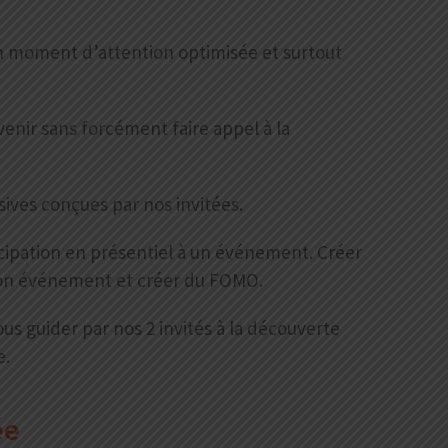
un moment d’attention optimisée et surtout
enir sans forcément faire appel à la
sives conçues par nos invitées.
rticipation en présentiel à un événement. Créer
à son événement et créer du FOMO.
us guider par nos 2 invités à la découverte
e.
ée