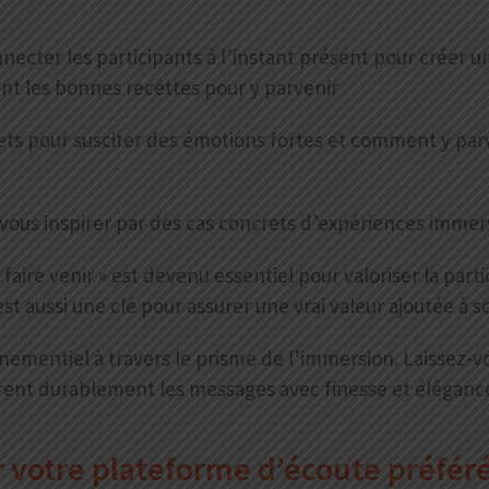
necter les participants à l’instant présent pour créer 
nt les bonnes recettes pour y parvenir
ts pour susciter des émotions fortes et comment y parv
-vous inspirer par des cas concrets d’expériences immer
« faire venir » est devenu essentiel pour valoriser la pa
est aussi une clé pour assurer une vrai valeur ajoutée 
nementiel à travers le prisme de l’immersion. Laissez-vo
rent durablement les messages avec finesse et éléganc
ur votre plateforme d’écoute préfér