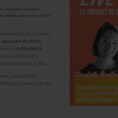
s, mais des vecteurs
orables qui renforcent le
eux expertes en création
, associée de Nuits
mersif, et
Charlotte
o qui fusionne art,
es uniques sans écran.
avec passion leur
éritable moment de vie.