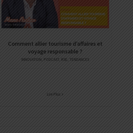
Comment allier tourisme d’affaires et
voyage responsable ?
INNOVATION
,
PODCAST
,
RSE
,
TENDANCES
Lire Plus