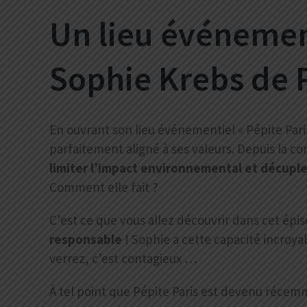
Un lieu événement
Sophie Krebs de P
En ouvrant son lieu événementiel « Pépite Paris »
parfaitement aligné à ses valeurs.
Depuis la co
limiter l’impact environnemental et décupler
Comment elle fait ?
C’est ce que vous allez découvrir dans cet épi
responsable
!
Sophie a cette capacité incroyab
verrez, c’est contagieux …
À tel point que Pépite Paris est devenu récem