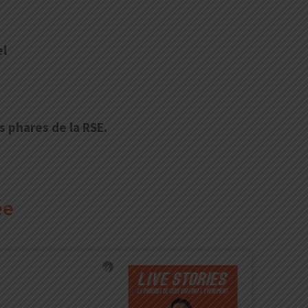
el
s phares de la RSE.
ée