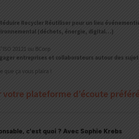
– Réduire Recycler Réutiliser pour un lieu événementi
vironnemental (déchets, énergie, digital…)
l’ISO 20121 ou BCorp
gager entreprises et collaborateurs autour des sujet
e que ça vous plaira !
ur votre plateforme d’écoute préfér