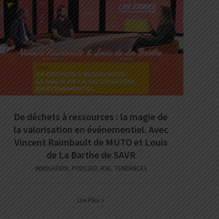
De déchets à ressources : la magie de
la valorisation en événementiel. Avec
Vincent Raimbault de MUTO et Louis
de La Barthe de SAVR
INNOVATION
,
PODCAST
,
RSE
,
TENDANCES
Lire Plus