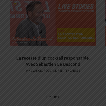
La recette d’un cocktail responsable.
Avec Sébastien Le Bescond
INNOVATION
,
PODCAST
,
RSE
,
TENDANCES
Lire Plus