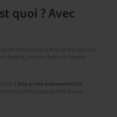
st quoi ? Avec
irant mais aussi qu’il ait du sens et qu’il soit
am building, tous ses choix sont fait pour
ssible d’
être un lieu événementiel ET
ents vers un futur plus durable. Et vous