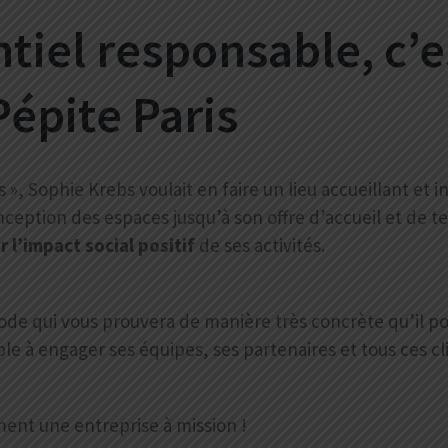
iel responsable, c’e
épite Paris
, Sophie Krebs voulait en faire un lieu accueillant et insp
nception des espaces jusqu’à son offre d’accueil et de te
 l’impact social positif
de ses activités.
sode qui vous prouvera de manière très concrète qu’il po
le à engager ses équipes, ses partenaires et tous ces cli
ment une entreprise à mission !