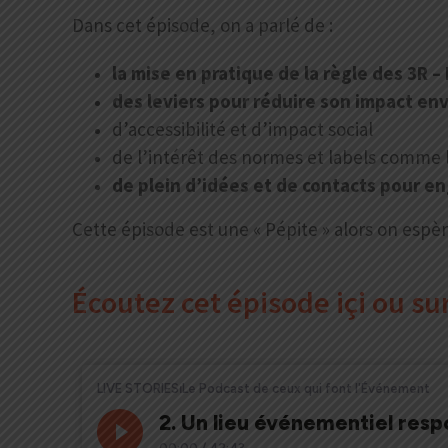
Dans cet épisode, on a parlé de :
la mise en pratique de la règle des 3R 
des leviers pour réduire son impact en
d’accessibilité et d’impact social
de l’intérêt des normes et labels comme 
de plein d’idées et de contacts pour en
Cette épisode est une « Pépite » alors on espèr
Écoutez cet épisode içi ou s