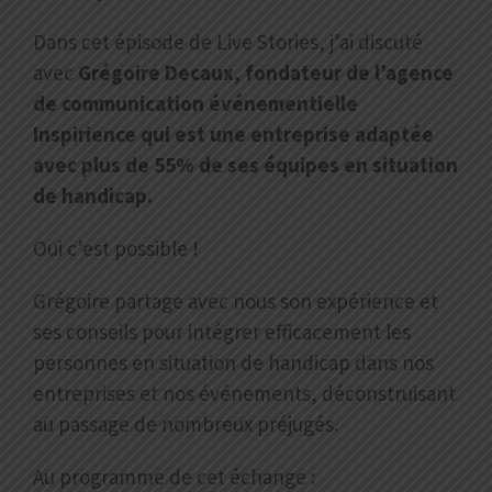
Dans cet épisode de Live Stories, j’ai discuté
avec
Grégoire Decaux, fondateur de l’agence
de communication événementielle
Inspirience qui est une entreprise adaptée
avec plus de 55% de ses équipes en situation
de handicap.
Oui c’est possible !
Grégoire partage avec nous son expérience et
ses conseils pour intégrer efficacement les
personnes en situation de handicap dans nos
entreprises et nos événements, déconstruisant
au passage de nombreux préjugés.
Au programme de cet échange :