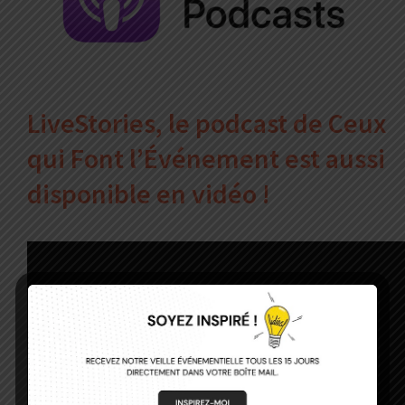
LiveStories, le podcast de Ceux
qui Font l’Événement est aussi
disponible en vidéo !