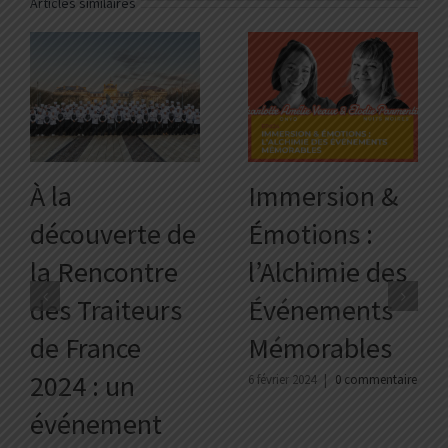
Articles similaires
À la
Immersion &
découverte de
Émotions :
la Rencontre
l’Alchimie des
des Traiteurs
Événements
de France
Mémorables
2024 : un
6 février 2024
|
0 commentaire
événement