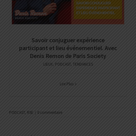
Savoir conjuguer expérience
participant et lieu événementiel. Avec
Denis Remon de Paris Society
LIEUX
,
PODCAST
,
TENDANCES
Lire Plus
PODCAST
,
RSE
|
0 commentaire