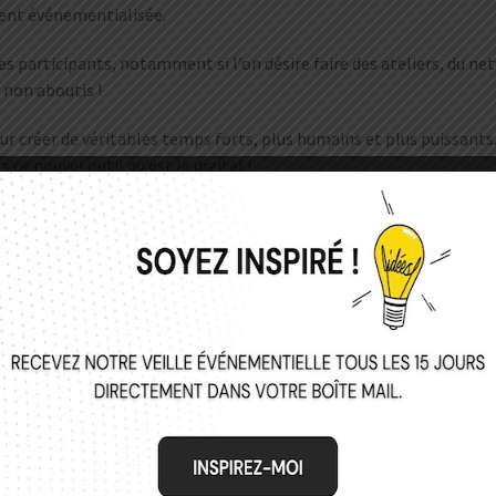
ment événementialisée.
r les participants, notamment si l’on désire faire des ateliers, du 
 non aboutis !
ur créer de véritables temps forts, plus humains et plus puissants
 ce nouvel outil qu’est le digital !
ENTIALISÉE DU DIGITAL
ons tendre. Il s’agit de remettre au cœur les enjeux de marque et l
t créer de nouveaux usages en
ation de vidéos de respiration, alternance d’ateliers en petits gr
 dynamique d’engagement : prise en compte du chat comme faisant 
changes plus directs avec les participants : A la différence d’un év