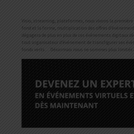
Visio, streaming, plateformes, nous vivons la première
fond et la forme, multiplication des offres d’événements
dégagera de plus en plus de ces événements digitaux dès
tout organisateur d’événement de transfigurer ses événe
fonds verts… Désormais nous ne sommes plus limités à u