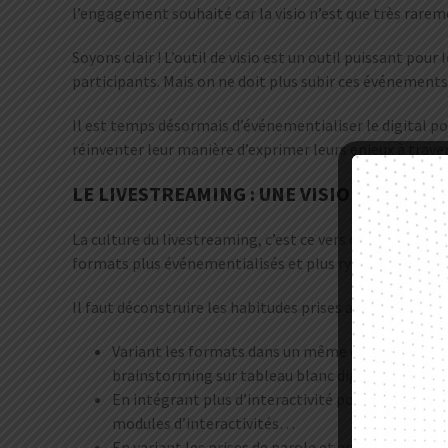
l’engagement souhaité car la visio n’est que très rare
Soyons clair ! L’outil de visio est un outil puissant pou
participants. Mais on ne doit plus subir ces événements
Il est temps désormais d’événementialiser le digital po
réinventer leur manière d’exprimer leurs enjeux à travers
LE LIVESTREAMING : UNE VISION ÉVÉNEM
La culture du livestreaming, c’est ce vers quoi nous dev
formats plus événementialisés et plus rythmés.
Il faut déconstruire les habitudes prises avec la visio e
Variant les formats dans un même événement : cré
brainstorming sur tableau blanc digital…
En intégrant plus d’interactivité pour créer une
modules d’interactivités…
En variant les prises de parole et en créant des é