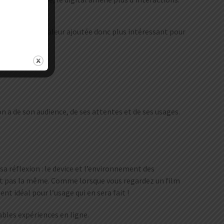
ents à haute valeur ajoutée donc plus intéressant pour
n a de son audience, de ses attentes et de ses usages.
sa réflexion : le device et l’environnement des
’est pas la même. Comme lorsque vous regardez un film
t idéal pour l’usage qui en sera fait !
ables expériences en ligne.