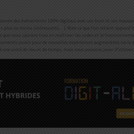
 année des événements 100% digitaux avec ses bons et ses mauvais
 plus ou moins intéressants…). Mais ce que l’on retient aujourd’hui
 que nous saurons tous en maîtriser les codes et le fonctionnemen
ments usuels pour de nouvelles expériences augmentées via le digit
ne unité de lieu et de temps, mais nous pouvons jouer d’infinies p