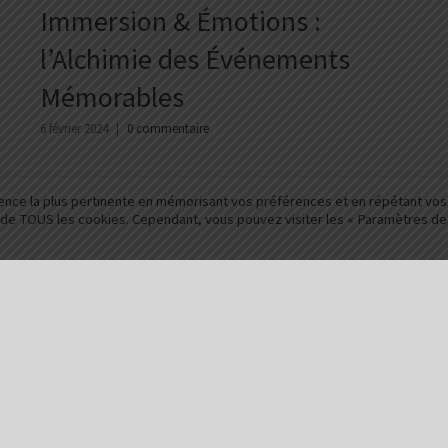
Immersion & Émotions :
l’Alchimie des Événements
Mémorables
6 février 2024
|
0 commentaire
rience la plus pertinente en mémorisant vos préférences et en répétant vos
tion de TOUS les cookies. Cependant, vous pouvez visiter les « Paramètres d
I ACADÉMIE
MEDIA
ations
Newsletter
ent formations