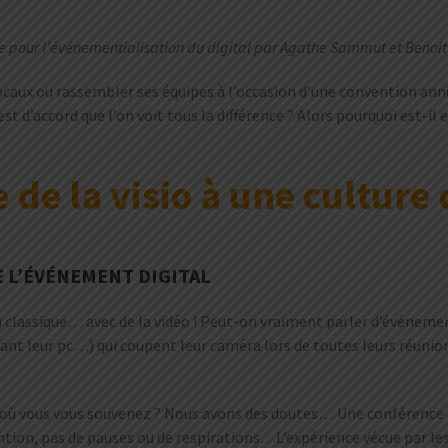
e pour l’événementialisation du digital par Agathe Sammut et Benoit
ocaux ou rassembler ses équipes à l’occasion d’une convention annu
’accord que l’on voit tous la différence ? Alors pourquoi est-il enc
 de la visio à une culture
E L’ÉVÉNEMENT DIGITAL
n classique… avec de la vidéo ! Peut-on vraiment parler d’événeme
vant leur pc…) qui coupent leur caméra lors de toutes leurs réunions
’où vous vous souvenez ? Nous avons des doutes… Une conférence en
tion, pas de pauses ou de respirations…L’expérience vécue par les