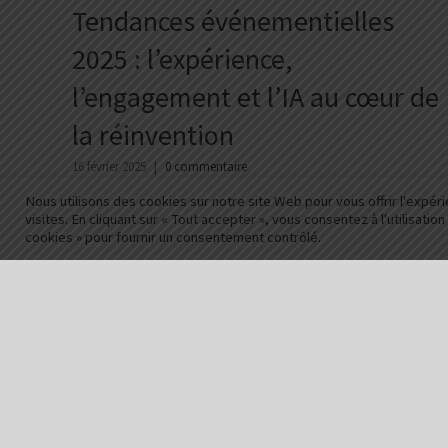
Tendances événementielles
2025 : l’expérience,
l’engagement et l’IA au cœur de
la réinvention
16 février 2025
|
0 commentaire
Nous utilisons des cookies sur notre site Web pour vous offrir l'expé
visites. En cliquant sur « Tout accepter », vous consentez à l'utilisa
cookies » pour fournir un consentement contrôlé.
A PROPOS
COMEET
Manifesto
Les form
Nous contacter
Financem
Mentions légales