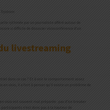
 Trystram
elle rythmée par un journaliste afféré autour de
ore si difficile de dissocier visioconférence d’un
 du livestreaming
ntiel dans ce cas ? Et à voir le comportement assez
 en visio, il a fort à penser qu’il existe un problème de
 visio est souvent mal préparée : pas d’ice breaker
 participants n’est donc pas à la hauteur de