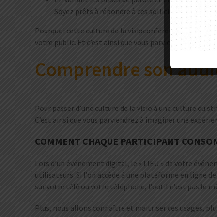
Soyez prêts à répondre à ces sollicitations au risq
Pourquoi cette culture de la visioconférence serait pl
votre public. Et c’est ainsi que vous parviendrez à cr
Comprendre son audien
Pour passer d’une culture de la visio à une culture du s
C’est ainsi que vous parviendrez à imaginer une expérien
COMMENT CHAQUE PARTICIPANT CONSOMM
Lors d’un événement digital, le « LIEU » de votre événeme
utilisateurs. Si l’on accède à une plateforme en ligne 
sur votre télé ou votre téléphone, l’outil n’est pas le
Plus, nous allons connaître et maitriser ces usages, pl