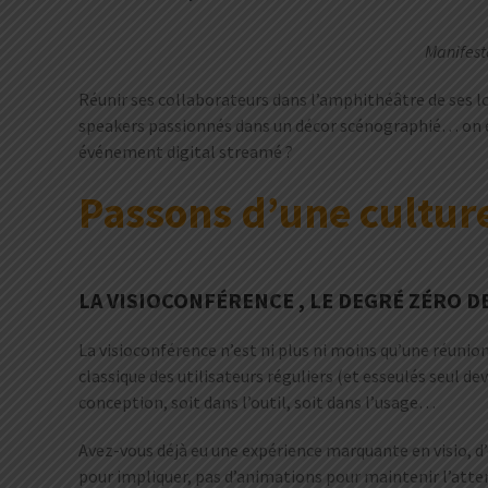
Manifest
Réunir ses collaborateurs dans l’amphithéâtre de ses l
speakers passionnés dans un décor scénographié… on est d
événement digital streamé ?
Passons d’une culture
LA VISIOCONFÉRENCE , LE DEGRÉ ZÉRO D
La visioconférence n’est ni plus ni moins qu’une réunio
classique des utilisateurs réguliers (et esseulés seul de
conception, soit dans l’outil, soit dans l’usage…
Avez-vous déjà eu une expérience marquante en visio, d
pour impliquer, pas d’animations pour maintenir l’atten