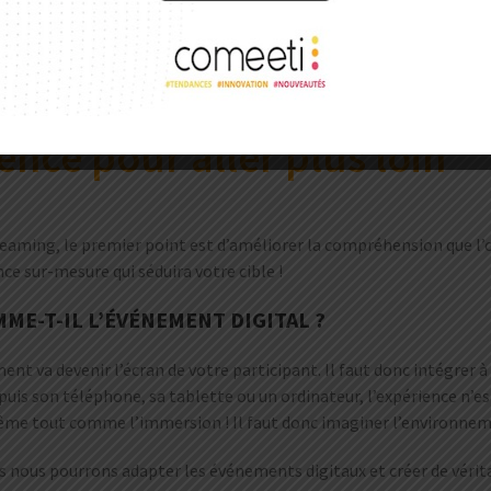
ue de perdre votre audience car elle ne sera pas satisfaite.
us bénéfique ? Tout simplement car vous proposez ainsi des événem
éer des événements avec un ROI fort et pérenne… même en ligne !
ce pour aller plus loin
treaming, le premier point est d’améliorer la compréhension que l’o
ce sur-mesure qui séduira votre cible !
E-T-IL L’ÉVÉNEMENT DIGITAL ?
nt va devenir l’écran de votre participant. Il faut donc intégrer à 
depuis son téléphone, sa tablette ou un ordinateur, l’expérience n
 même tout comme l’immersion ! Il faut donc imaginer l’environnemen
us nous pourrons adapter les événements digitaux et créer de vérit