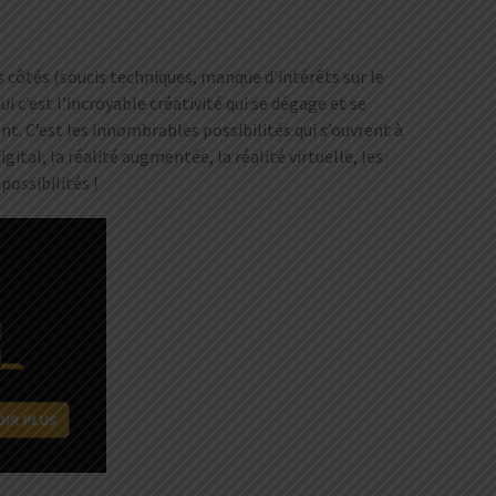
 côtés (soucis techniques, manque d’intérêts sur le
 c’est l’incroyable créativité qui se dégage et se
t. C’est les innombrables possibilités qui s’ouvrent à
al, la réalité augmentée, la réalité virtuelle, les
ossibilités !