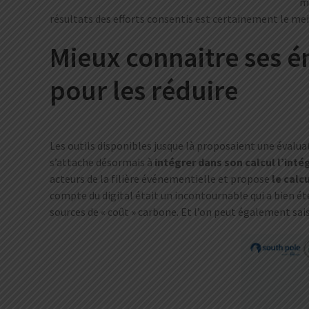
me
résultats des efforts consentis est certainement le m
Mieux connaitre ses é
pour les réduire
Les outils disponibles jusque là proposaient une évalu
s’attache désormais à
intégrer dans son calcul l’int
acteurs de la filière événementielle et propose
le calc
compte du digital était un incontournable qui a bien été
sources de « coût » carbone. Et l’on peut également sa