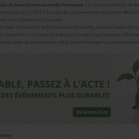
ccès et fonctionne en mode freemium
. Les fonctionnalités de b
ionnalités de CLIMEET. Le coût de l’abonnement démarre à 490€ H
ment sont également proposés.
st bien présente et la filière événementielle, comme toutes les aut
nir compléter les solutions à disposition des organisateurs d’évén
xcuses pour ne pas adresser cette problématique sur vos prochain
entaire