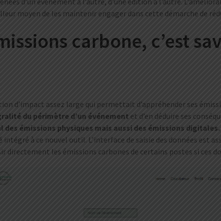
nées d’un événement à l’autre, d’une édition à l’autre. L’améliorat
eilleur moyen de les maintenir engager dans cette démarche de réd
missions carbone, c’est sa
ation d’impact assez large qui permettait d’appréhender ses émiss
égralité du périmètre d’un événement
et d’en déduire ses conséqu
ul des émissions physiques mais aussi des émissions digitales
 intégré à ce nouvel outil. L’interface de saisie des données est as
isir directement les émissions carbones de certains postes si ces