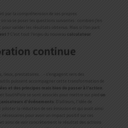
nt par la compréhension de ses propres
on va se poser les questions suivantes : combien j’en
pour valider les résultats obtenus. Mais si l’on part
ent ?
C’est tout l’enjeu du nouveau
calculateur
ration continue
s, lieux, prestataires…- s’engagent vers des
 outils puissent accompagner cette transformation de
idées et des principes mais bien de passer à l’action
.
 et SouthPole se sont associés pour mettre sur pied
un
organisateurs d’événements
. D’ailleurs, l’idée de
piloter la réduction de ses émission et qui avait ainsi
 nécessaires pour avoir un impact positif sur ces
et ainsi de voir concrètement le résultat des actions