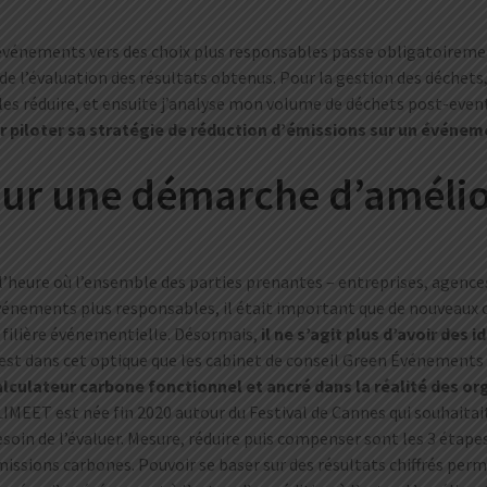
vénements vers des choix plus responsables passe obligatoireme
 l’évaluation des résultats obtenus. Pour la gestion des déchets, 
es réduire, et ensuite j’analyse mon volume de déchets post-event 
 piloter sa stratégie de réduction d’émissions sur un événem
our une démarche d’amélio
l’heure où l’ensemble des parties prenantes – entreprises, agence
vénements plus responsables, il était important que de nouveaux
 filière événementielle. Désormais,
il ne s’agit plus d’avoir des 
est dans cet optique que les cabinet de conseil Green Événements
alculateur carbone fonctionnel et ancré dans la réalité des 
IMEET est née fin 2020 autour du Festival de Cannes qui souhaitait 
soin de l’évaluer. Mesure, réduire puis compenser sont les 3 étapes
issions carbones. Pouvoir se baser sur des résultats chiffrés perm