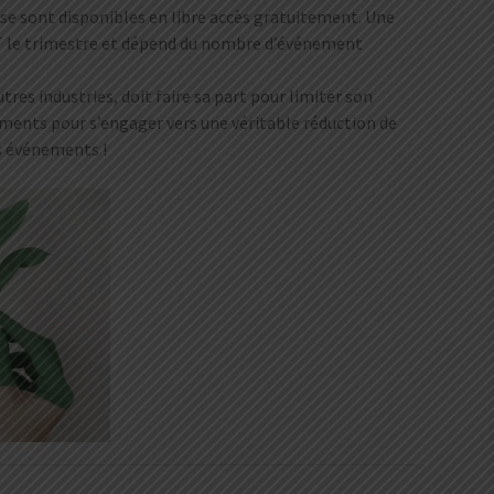
ase sont disponibles en libre accès gratuitement. Une
T le trimestre et dépend du nombre d’événement
res industries, doit faire sa part pour limiter son
ements pour s’engager vers une véritable réduction de
s événements !