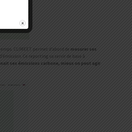
3 temps. CLIMEET permet d’abord de
mesurer ses
’émission. Ce reporting va servir de base à
nait ses émissions carbone, mieux on peut agir