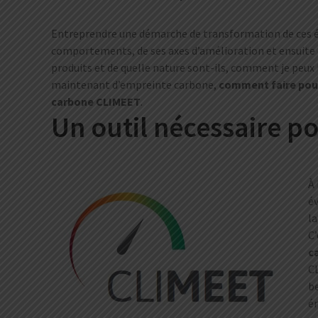
Entreprendre une démarche de transformation de ces é
comportements, de ses axes d’amélioration et ensuite de
produits et de quelle nature sont-ils, comment je peux l
maintenant d’empreinte carbone,
comment faire pour
carbone CLIMEET
.
Un outil nécessaire p
À 
é
la
C’
c
CL
be
ém