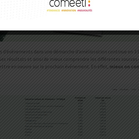
eurs d’événements dans une démarche d’amélioration continue en 
s résultats et ainsi de mieux comprendre les différentes sources d
ttre en oeuvre sur le prochain événement. En effet,
mieux on con