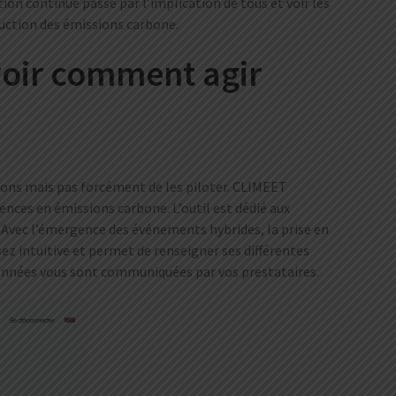
ion continue passe par l’implication de tous et voir les
uction des émissions carbone.
voir comment agir
ions mais pas forcément de les piloter. CLIMEET
ences en émissions carbone. L’outil est dédié aux
.
Avec l’émergence des événements hybrides, la prise en
sez intuitive et permet de renseigner ses différentes
 données vous sont communiquées par vos prestataires.