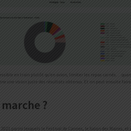
essible en train plutôt qu’en avion, limiter les repas carnés… quan
ne une vision juste des résultats obtenus. Et on peut ensuite fair
 marche ?
2021 parmi lesquels le Festival de Cannes, le Salon des Maires, e