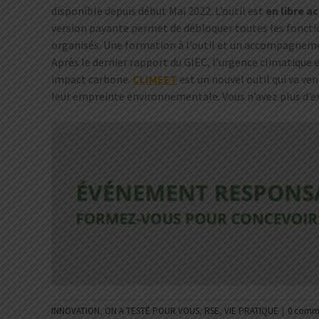
disponible depuis début Mai 2022. L’outil est
en libre a
version payante permet de débloquer toutes les fonct
organisés. Une formation à l’outil et un accompagne
Après le dernier rapport du GIEC, l’urgence climatique e
impact carbone.
CLIMEET
est un nouvel outil qui va ve
leur empreinte environnementale. Vous n’avez plus d’e
.
INNOVATION
,
ON A TESTÉ POUR VOUS
,
RSE
,
VIE PRATIQUE
|
0 comm