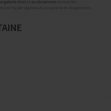
e galerie d’art
et
un showroom
comme lieu
avec une façade végétale et un système de récupération
TAINE