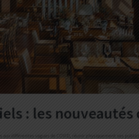
els : les nouveautés
s aux différentes vagues de COVID, réunir physiquement ses publics