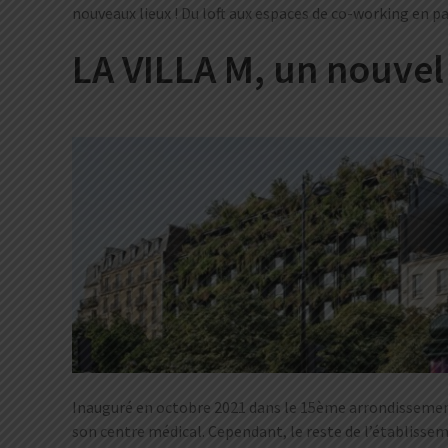
nouveaux lieux ! Du loft aux espaces de co-working en pa
LA VILLA M, un nouvel
Inauguré en octobre 2021 dans le 15ème arrondissement, 
son centre médical. Cependant, le reste de l’établissem