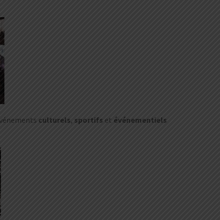
s événements
culturels
,
sportifs
et
événementiels