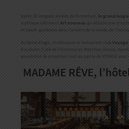
Après 16 longues années de fermeture,
le
grand maga
mythique bâtiment
Art nouveau
qui dévoile une struct
et avant-gardistes dans l’univers de la mode, de l’horlog
Au 5ème étage, on découvre le restaurant club
Voyage
Elisabeth (Café de l’Homme) et Matthias Giroud, barman
possibilité de privatiser tout ou partie de VOYAGE pour
MADAME RÊVE, l’hôtel