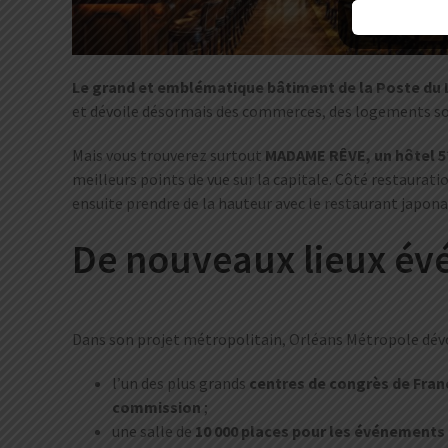
Le grand et emblématique bâtiment de la Poste du
et dévoile désormais des commerces, des logements soci
Mais vous trouverez surtout
MADAME RÊVE, un hôtel 
meilleurs points de vue sur la capitale. Côté restaurat
ensuite prendre de la hauteur avec le restaurant jap
De nouveaux lieux évé
Dans son projet métropolitain, Orléans Métropole dév
l’un des plus grands
centres de congrès de Fran
commission
;
une salle de
10 000 places pour les événements 