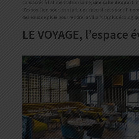
consacrés à l’alimentation saine,
une salle de sport
, 
d’exposition pour les start-ups spécialisées dans l’inn
des eaux de pluie pour rendre la Villa M la plus écologiq
LE VOYAGE, l’espace 