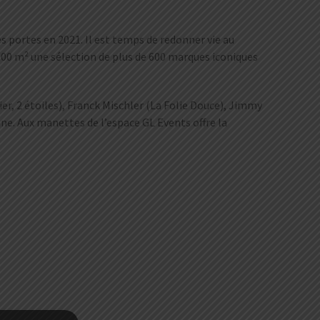
s portes en 2021. Il est temps de redonner vie au
000 m² une sélection de plus de 600 marques iconiques
er, 2 étoiles), Franck Mischler (La Folie Douce), Jimmy
ne. Aux manettes de l’espace GL Events offre la