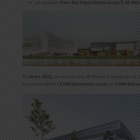
un nouveau
Parc des Expositions jusqu’à 35 000
En
mars 2022,
ce sera au tour de Reims d’inaugurer sa 
et pourra abriter
5 500 personnes assis
ou
9 000 debo