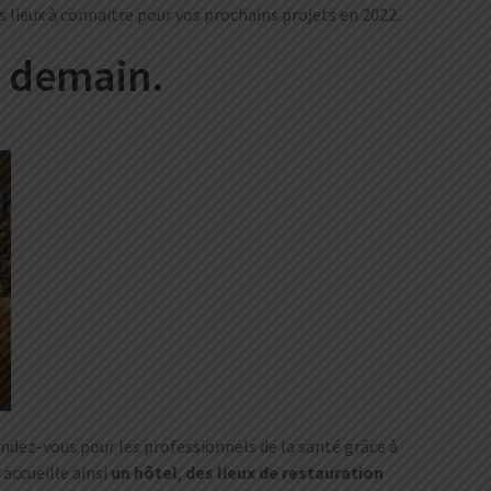
s lieux à connaitre pour vos prochains projets en 2022.
e demain.
endez-vous pour les professionnels de la santé grâce à
accueille ainsi
un
hôtel
,
des lieux de restauration