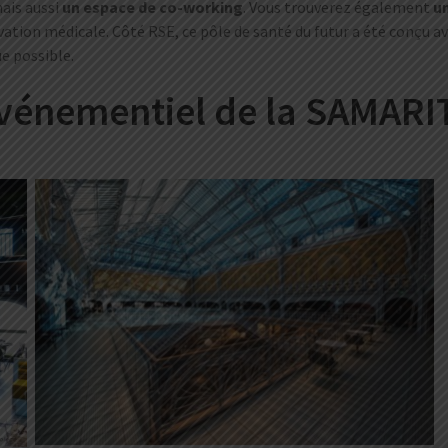
mais aussi
un espace de co-working
. Vous trouverez également
un
ovation médicale. Côté RSE, ce pôle de santé du futur a été conçu 
ue possible.
événementiel de la SAMARI