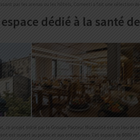
ssant par les arenas ou les hôtels, Comeeti a fait une sélection de
 espace dédié à la santé d
ce projet initié par le Groupe Pasteur Mutualité est un lieu de r
ent est ouvert au public et aux entreprises. Cet espace de 8000 m² 