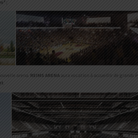
 m²
;
nouvelle arena.
REIMS ARENA
aura vocation à accueillir de grand
ut
.