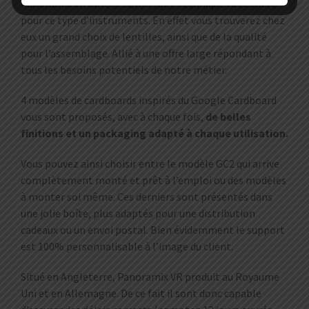
Panoramix VR offre le savoir faire technique nécessaire
pour ce type d’instruments. En effet vous trouverez chez
eux un grand choix de lentilles, ainsi que de la qualité
pour l’assemblage. Allié à une offre large répondant à
tous les besoins potentiels de notre métier.
4 modèles de cardboards inspirés du Google Cardboard
vous sont proposés, avec à chaque fois,
de belles
finitions et un packaging adapté à chaque utilisation.
Vous pouvez ainsi choisir entre le modèle GC2 qui arrive
complètement monté et prêt à l’emploi ou des modèles
à monter soi même. Ces derniers sont présentés dans
une jolie boîte, plus adaptés pour une distribution
cadeaux ou un envoi postal. Bien évidemment le support
est 100% personnalisable à l’image du client.
Situé en Angleterre, Panoramix VR produit au Royaume
Uni et en Allemagne. De ce fait il sont donc capable