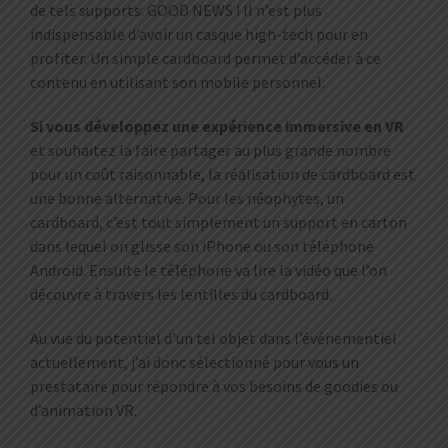
de tels supports. GOOD NEWS ! Il n’est plus
indispensable d’avoir un casque high-tech pour en
profiter. Un simple cardboard permet d’accéder à ce
contenu en utilisant son mobile personnel.
Si vous développez une expérience immersive en VR
et souhaitez la faire partager au plus grande nombre
pour un coût raisonnable, la réalisation de cardboard est
une bonne alternative. Pour les néophytes, un
cardboard, c’est tout simplement un support en carton
dans lequel on glisse son iPhone ou son téléphone
Android. Ensuite le téléphone va lire la vidéo que l’on
découvre à travers les lentilles du cardboard.
Au vue du potentiel d’un tel objet dans l’événementiel
actuellement, j’ai donc sélectionné pour vous un
prestataire pour répondre à vos besoins de goodies ou
d’animation VR.