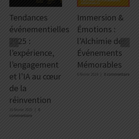
Tendances
Immersion &
événementielles
Émotions :
2025 :
l’Alchimie des
l’expérience,
Événements
l’engagement
Mémorables
et l’IA au cœur
6 février 2024
|
0 commentaire
de la
réinvention
16 février 2025
|
0
commentaire