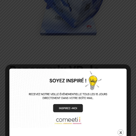
Panoramix VR, le
spécialiste européen
du cardboard
Parce que je pense qu’il est parfois préférable de
s’adresser à des spécialistes qu’à des généralistes,