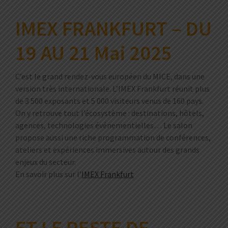
IMEX FRANKFURT – DU
19 AU 21 Mai 2025
C’est le grand rendez-vous européen du MICE, dans une
version très internationale. L’IMEX Frankfurt réunit plus
de 3 500 exposants et 5 000 visiteurs venus de 160 pays.
On y retrouve tout l’écosystème : destinations, hôtels,
agences, technologies événementielles… Le salon
propose aussi une riche programmation de conférences,
ateliers et expériences immersives autour des grands
enjeux du secteur.
En savoir plus sur l’
IMEX Frankfurt