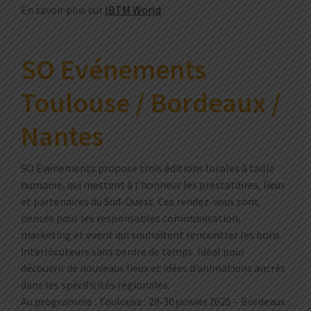
En savoir plus sur
IBTM World
SO Evénements
Toulouse / Bordeaux /
Nantes
SO Événements propose trois éditions locales à taille
humaine, qui mettent à l’honneur les prestataires, lieux
et partenaires du Sud-Ouest. Ces rendez-vous sont
pensés pour les responsables communication,
marketing et event qui souhaitent rencontrer les bons
interlocuteurs sans perdre de temps. Idéal pour
découvrir de nouveaux lieux et idées d’animations ancrés
dans les spécificités régionales.
Au programme : Toulouse : 29‑30 janvier 2025 – Bordeaux :