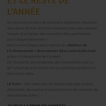
ET LE RESTE DE
L’ANNÉE
Un salon est un point de rencontre éphémère. Pourtant
vous devez être en veille permanente pour vous inspirer,
innover et proposer des nouvelles idées pertinentes
pour chaque événement !
Alors entre chaque salon, recevez le
« Meilleur de
l’Evénementiel » directement dans votre boîte mail
grâce à la Newsletter de Comeeti.
De l’actualité, des tendances, des nouveautés, tout ce
qu’il vous faut pour briller sur vos prochains projets est
dans notre news.
LE PLUS
> Une news tous les 15 jours avec des articles
d’actualité, des sources d’inspirations et des contacts de
prestataires utiles !