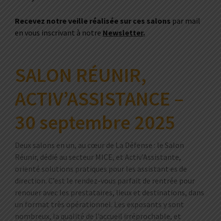
Recevez notre veille réalisée sur ces salons
par mail
en vous inscrivant à notre
Newsletter
.
SALON RÉUNIR,
ACTIV’ASSISTANCE –
30 septembre 2025
Deux salons en un, au cœur de La Défense : le Salon
Réunir, dédié au secteur MICE, et Activ’Assistante,
orienté solutions pratiques pour les assistant·es de
direction. C’est le rendez-vous parfait de rentrée pour
renouer avec les prestataires, lieux et destinations, dans
un format très opérationnel. Les exposants y sont
nombreux, la qualité de l’accueil irréprochable, et