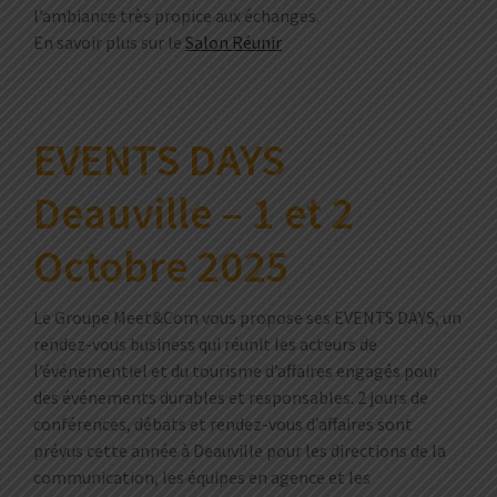
l’ambiance très propice aux échanges.
En savoir plus sur le
Salon
Réunir
EVENTS DAYS
Deauville – 1 et 2
Octobre 2025
Le Groupe Meet&Com vous propose ses EVENTS DAYS, un
rendez-vous business qui réunit les acteurs de
l’événementiel et du tourisme d’affaires engagés pour
des événements durables et responsables. 2 jours de
conférences
, débats et rendez-vous d’affaires sont
prévus cette année à Deauville pour les directions de la
communication, les équipes en agence et les