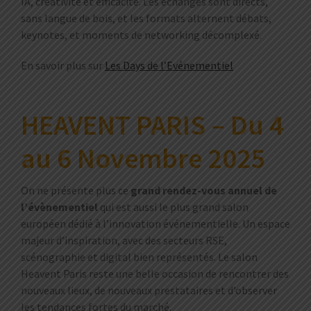
IA, créativité et efficacité. Les échanges sont directs,
sans langue de bois, et les formats alternent débats,
keynotes, et moments de networking décomplexé.
En savoir plus sur
Les Days de l’Evénementiel
HEAVENT PARIS – Du 4
au 6 Novembre 2025
On ne présente plus ce
grand rendez-vous annuel de
l’évènementiel
qui est aussi le plus grand salon
européen dédié à l’innovation événementielle. Un espace
majeur d’inspiration, avec des secteurs RSE,
scénographie et digital bien représentés. Le salon
Heavent Paris reste une belle occasion de rencontrer des
nouveaux lieux, de nouveaux prestataires et d’observer
les tendances fortes du marché.