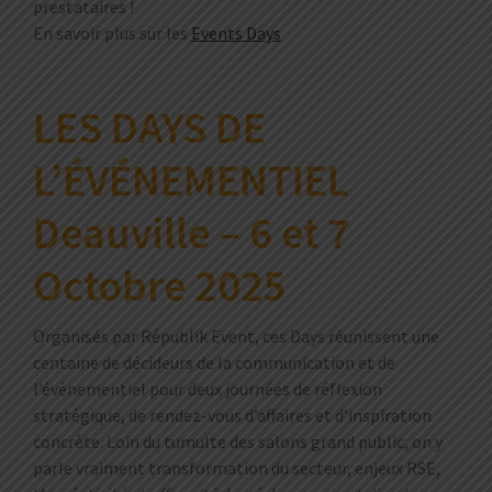
prestataires !
En savoir plus sur les
Events Days
LES DAYS DE
L’ÉVÉNEMENTIEL
Deauville – 6 et 7
Octobre 2025
Organisés par Républik Event, ces Days réunissent une
centaine de décideurs de la communication et de
l’événementiel pour deux journées de réflexion
stratégique, de rendez-vous d’affaires et d’inspiration
concrète. Loin du tumulte des salons grand public, on y
parle vraiment transformation du secteur, enjeux RSE,