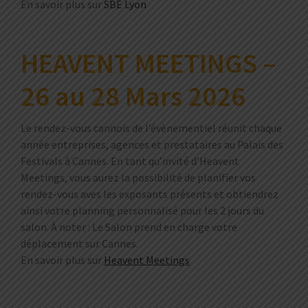
En savoir plus sur
SBE Lyon
HEAVENT MEETINGS –
26 au 28 Mars 2026
Le rendez-vous cannois de l’évènementiel réunit chaque
année entreprises, agences et prestataires au Palais des
Festivals à Cannes. En tant qu’invité d’Heavent
Meetings, vous aurez la possibilité de planifier vos
rendez-vous aves les exposants présents et obtiendrez
ainsi votre planning personnalisé pour les 2 jours du
salon. À noter : Le Salon prend en charge votre
déplacement sur Cannes.
En savoir plus sur
Heavent Meetings