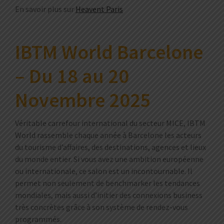
En savoir plus sur
Heavent Paris
IBTM World Barcelone
– Du 18 au 20
Novembre 2025
Véritable carrefour international du secteur MICE, IBTM
World rassemble chaque année à Barcelone les acteurs
du tourisme d’affaires, des destinations, agences et lieux
du monde entier. Si vous avez une ambition européenne
ou internationale, ce salon est un incontournable. Il
permet non seulement de benchmarker les tendances
mondiales, mais aussi d’initier des connexions business
très concrètes grâce à son système de rendez-vous
programmés.