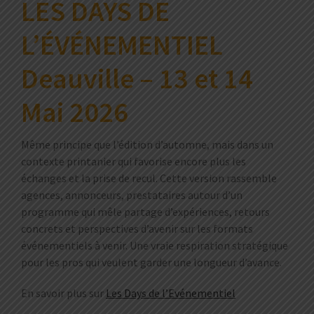
LES DAYS DE
L’ÉVÉNEMENTIEL
Deauville – 13 et 14
Mai 2026
Même principe que l’édition d’automne, mais dans un
contexte printanier qui favorise encore plus les
échanges et la prise de recul. Cette version rassemble
agences, annonceurs, prestataires autour d’un
programme qui mêle partage d’expériences, retours
concrets et perspectives d’avenir sur les formats
événementiels à venir. Une vraie respiration stratégique
pour les pros qui veulent garder une longueur d’avance.
En savoir plus sur
Les Days de l’Evénementiel