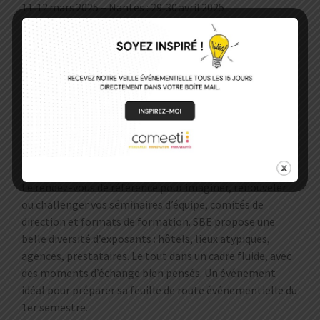
11‑12 mars 2025 – Nantes : 29‑30 avril 2025
En savoir plus sur
SO Evenements
Séminaire Business
Events SBE Lyon – 6 et
7 Février 2026
Le rendez-vous de référence pour imaginer, renouveler
ou challenger vos séminaires d’équipe, comités de
direction et formats de formation. SBE propose une
belle diversité d’exposants : hôtels, lieux atypiques,
agences, prestataires. Le tout dans un cadre fluide, avec
des moments d’échange bien pensés. Un événement
idéal pour préparer sa feuille de route événementielle du
1er semestre.