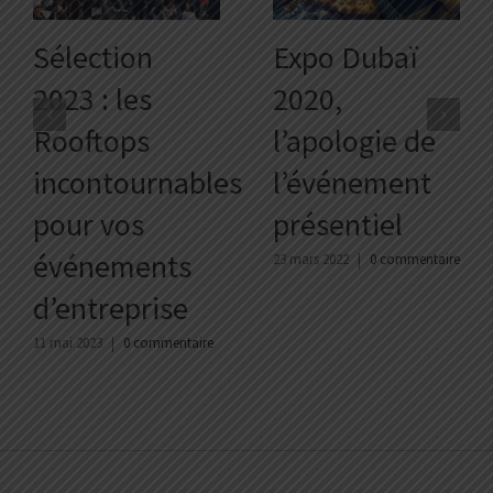
Sélection
Expo Dubaï
2023 : les
2020,
Rooftops
l’apologie de
incontournables
l’événement
pour vos
présentiel
événements
23 mars 2022
|
0 commentaire
d’entreprise
11 mai 2023
|
0 commentaire