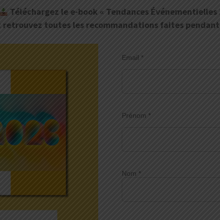
Téléchargez le e-book « Tendances Événementielles 
t retrouvez toutes les recommandations faites pendant c
Email
*
Prénom
*
Nom
*