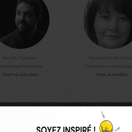
Benoît Trystram
Florence De Rochefo
oncepteur Rédacteur
Conseil en communica
Tout va très bien
Com-e-medias
LE REPLAY