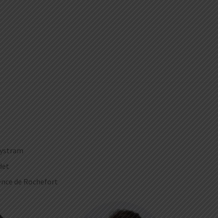
Trystram
det
ence de Rochefort