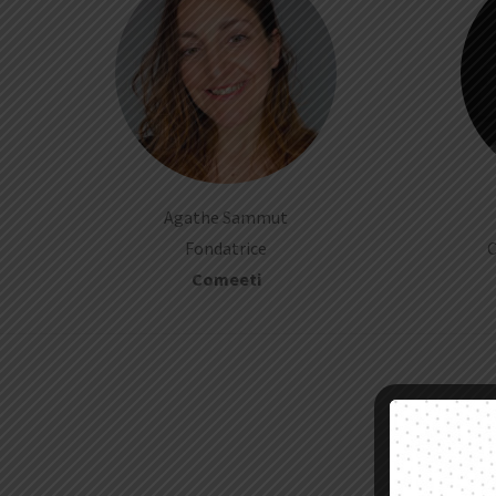
Agathe Sammut
Fondatrice
C
Comeeti