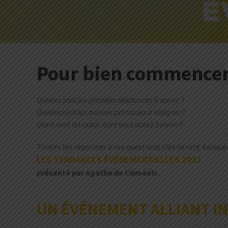
Pour bien commencer 
Quelles sont les grandes tendances à suivre ?
Quelles sont les bonnes pratiques à intégrer ?
Quels sont les outils dont vous aurez besoin ?
Toutes les réponses à ces questions clés seront évoquées
LES TENDANCES ÉVÉNEMENTIELLES 2023
présenté par Agathe de Comeeti.
UN ÉVÉNEMENT ALLIANT I