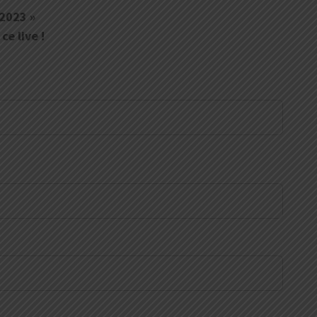
2023 »
e live !