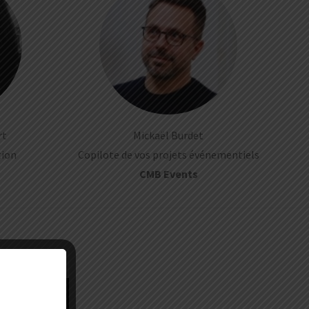
rt
Mickaël Burdet
tion
Copilote de vos projets événementiels
CMB Events