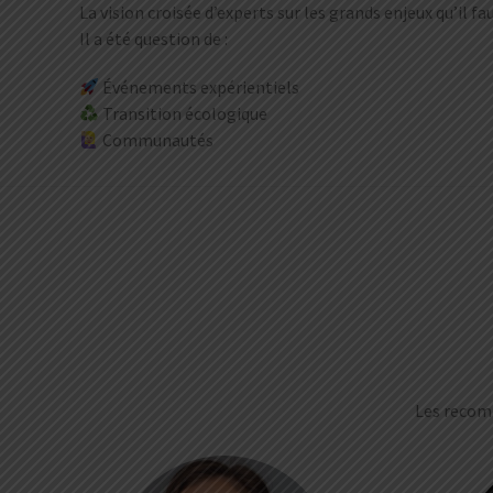
La vision croisée d’experts sur les grands enjeux qu’il 
Il a été question de :
Événements expérientiels
Transition écologique
Communautés
Les recom