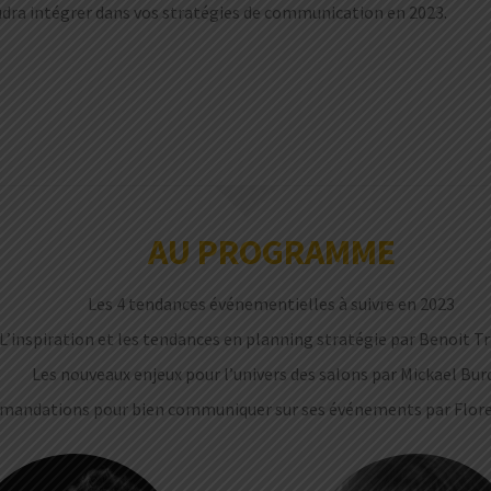
faudra intégrer dans vos stratégies de communication en 2023.
AU PROGRAMME
Les 4 tendances événementielles à suivre en 2023
L’inspiration et les tendances en planning stratégie par Benoit 
Les nouveaux enjeux pour l’univers des salons par Mickael Bur
mandations pour bien communiquer sur ses événements par Flor