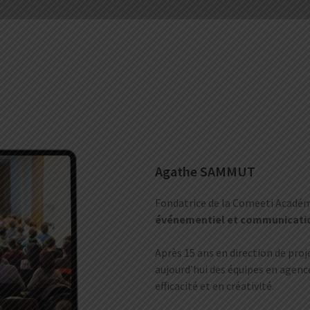
Agathe SAMMUT
Fondatrice de la Comeeti Acad
événementiel et communication 
Après 15 ans en direction de pro
aujourd’hui des équipes en agence
efficacité et en créativité.