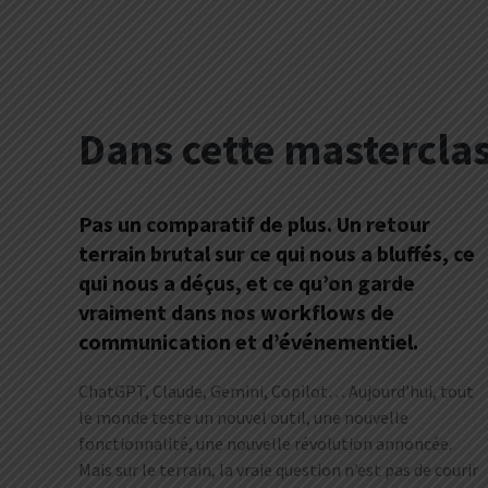
Dans cette masterclas
Pas un comparatif de plus. Un retour
terrain brutal sur ce qui nous a bluffés, ce
qui nous a déçus, et ce qu’on garde
vraiment dans nos workflows de
communication et d’événementiel.
ChatGPT, Claude, Gemini, Copilot… Aujourd’hui, tout
le monde teste un nouvel outil, une nouvelle
fonctionnalité, une nouvelle révolution annoncée.
Mais sur le terrain, la vraie question n’est pas de courir