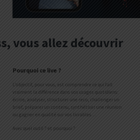
s, vous allez découvrir
Pourquoi ce live ?
L’objectif, pour vous, est comprendre ce qui fait
vraiment la différence dans vos usages quotidiens:
écrire, analyser, structurer une reco, challenger un
brief, préparer un contenu, synthétiser une réunion
ou gagner en qualité sur vos livrables…
Avec quel outil ? et pourquoi ?