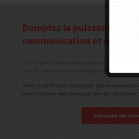
Domptez la puissance de l’
communication et événemen
Si vous aussi, vous voulez gagner un temps précie
par l’IA , on vous invite à participer à l’une de for
Tout ce qu’il faut savoir pour gérer ses projet
avec l’IA vous sera partager lors de cet atelier
Découvrir les for