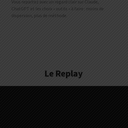
Vous repartez avec un regard clair sur Claude,
ChatGPT et les choix « outils » à faire : moins de
dispersion, plus de méthode.
Le Replay