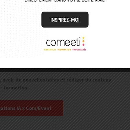
IA pour concevoir projets
ts en un rien de temps !
ux en vous faisant assister dans de nombreuses tâches
mations métiers.
s, avoir de nouvelles idées et rédiger du contenu
 – formation.
mations IA x Com/Event