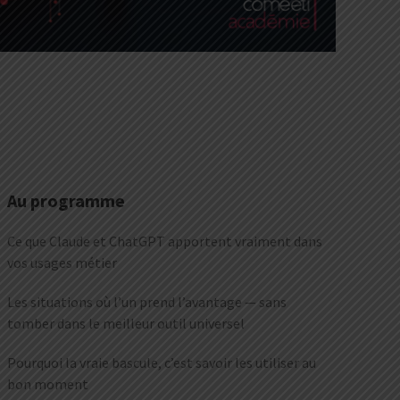
Au programme
Ce que Claude et ChatGPT apportent vraiment dans
vos usages métier
Les situations où l’un prend l’avantage — sans
tomber dans le meilleur outil universel
Pourquoi la vraie bascule, c’est savoir les utiliser au
bon moment