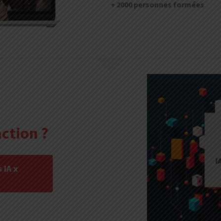
+ 2000 personnes formées
action ?
 IA x