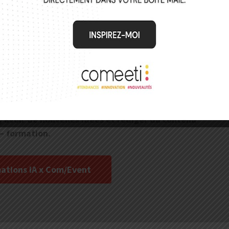
IA pour concevoir projets
ts en un rien de temps !
ux en vous faisant assister dans de nombreuses tâches
mations métiers.
s, avoir de nouvelles idées et rédiger du contenu
 – formation.
mations IA x Com/Event