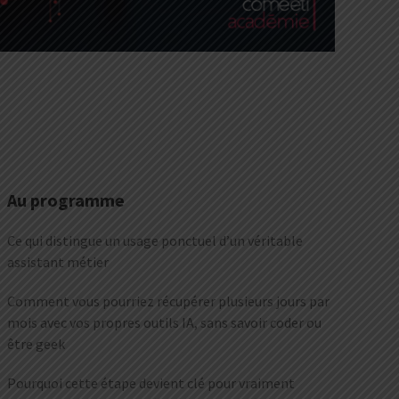
Au programme
Ce qui distingue un usage ponctuel d’un véritable
assistant métier
Comment vous pourriez récupérer plusieurs jours par
mois avec vos propres outils IA, sans savoir coder ou
être geek
Pourquoi cette étape devient clé pour vraiment