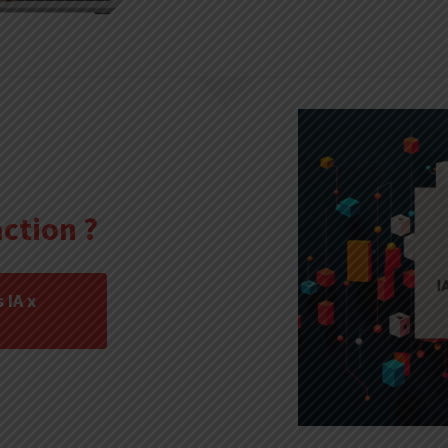
action ?
 IA x