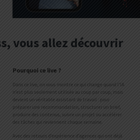
s, vous allez découvrir
Pourquoi ce live ?
Dans ce live, on vous montre ce qui change quand l’IA
n’est plus seulement utilisée au coup par coup, mais
devient un véritable assistant de travail : pour
préparer une recommandation, structurer un brief,
produire des contenus, suivre un projet ou accélérer
des tâches qui reviennent chaque semaine.
Avec des retours d’expérience d’agences qui ont déjà