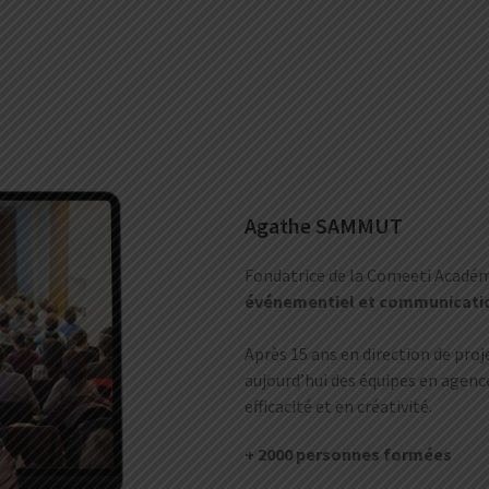
Agathe SAMMUT
Fondatrice de la Comeeti Acad
événementiel et communication 
Après 15 ans en direction de pro
aujourd’hui des équipes en agence
efficacité et en créativité.
+ 2000 personnes formées