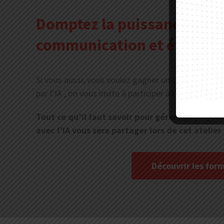
Domptez la puissance de l’
communication et événemen
Si vous aussi, vous voulez gagner un temps précie
par l’IA , on vous invite à participer à l’une de for
Tout ce qu’il faut savoir pour gérer ses projet
avec l’IA vous sera partager lors de cet atelier
Découvrir les for