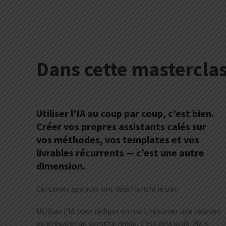
Dans cette masterclas
Utiliser l’IA au coup par coup, c’est bien.
Créer vos propres assistants calés sur
vos méthodes, vos templates et vos
livrables récurrents — c’est une autre
dimension.
Certaines agences ont déjà franchi le pas.
Utiliser l’IA pour rédiger un mail, résumer une réunion
ou préparer un compte rendu, c’est déjà utile. Mais