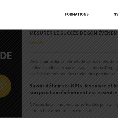
FORMATIONS
IN
MESURER LE SUCCÈS DE SON ÉVÉNE
199.00
€
Désormais le digital permet de collecter des do
audience : adhésion aux messages, niveau d’engag
vos événements pour les rendre plus pertinents.
Savoir définir ses KPIs, les suivre et
son prochain événement est essentiel
À l’issue de ce cours, vous aurez les clés pour an
démarche d’amélioration continue.