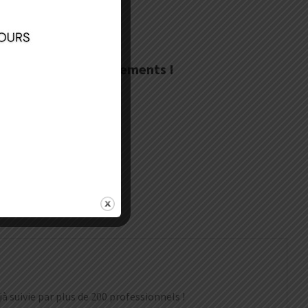
rs
s vos prochains événements !
à suivie par plus de 200 professionnels !