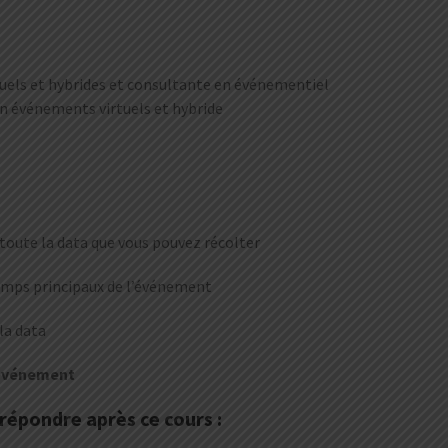
uels et hybrides et consultante en événementiel
en événements virtuels et hybride
toute la data que vous pouvez récolter
temps principaux de l’événement
 la data
 événement
répondre après ce cours :