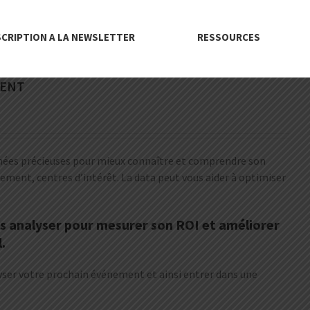
SCRIPTION A LA NEWSLETTER
RESSOURCES
MENT
nnées précieuses pour mieux connaître et comprendre son
ement, centres d’intérêt. La data peut vous aider à optimiser
 les analyser pour mesurer son ROI et améliorer
.
alyser votre prochain événement et ainsi entrer dans une