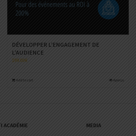
DÉVELOPPER L’ENGAGEMENT DE
L’AUDIENCE
199.00
€
Add to cart
Aperçu
I ACADÉMIE
MEDIA