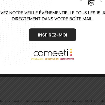
Prenez 90 minutes pour suivre ce cou
et gagnez un temps précieux sur tou
Add to cart
MESURER
LE
SUCCÈS
DE
Category:
DIGIT'ALL
SON
ÉVÉNEMENT
quantity
 de la Formation aux événements virtuels et hybrides DIGIT’ALL, déj