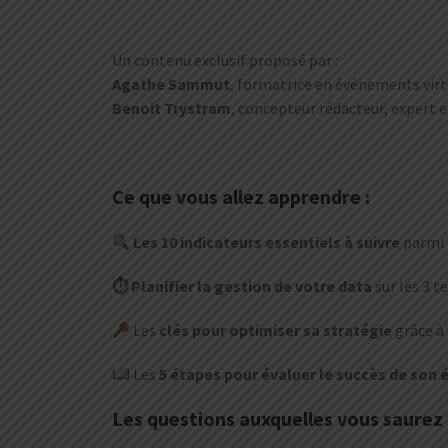
Un contenu exclusif proposé par :
Agathe Sammut
, formatrice en événements virt
Benoit Trystram
, concepteur rédacteur, expert 
Ce que vous allez apprendre :
Les 10 indicateurs essentiels à suivre
parmi 
⏱ Planifier la gestion de votre data
sur les 3 
Les
clés pour optimiser sa stratégie
grâce à
Les
5 étapes pour évaluer le succès de son
Les questions auxquelles vous saurez 