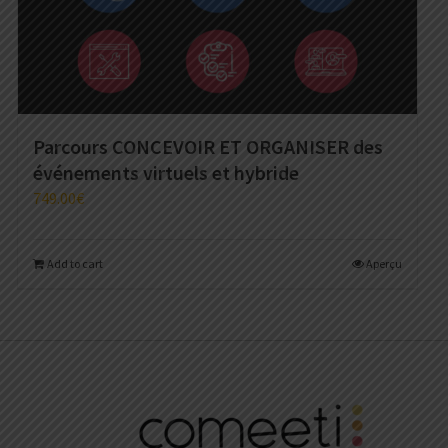
Parcours CONCEVOIR ET ORGANISER des
événements virtuels et hybride
749.00
€
Add to cart
Aperçu