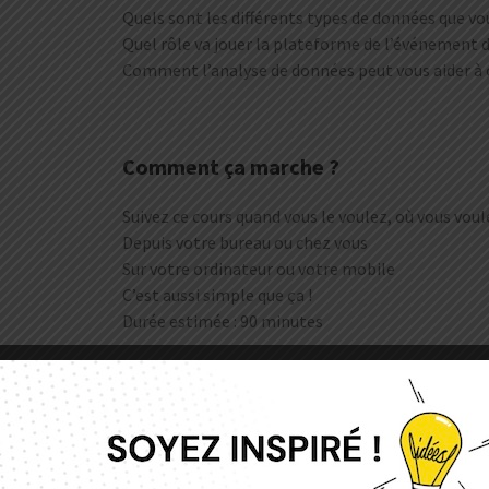
Quels sont les différents types de données que vo
Quel rôle va jouer la plateforme de l’événement d
Comment l’analyse de données peut vous aider à 
Comment ça marche ?
Suivez ce cours quand vous le voulez, où vous voul
Depuis votre bureau ou chez vous
Sur votre ordinateur ou votre mobile
C’est aussi simple que ça !
Durée estimée : 90 minutes
À votre disposition :
un forum de discussion avec Agathe Sammut e
le cours
une visio programmée tous les 15 jours pour u
des ressources téléchargeables