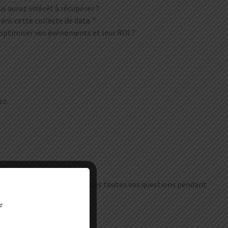
us aurez intérêt à récupérer ?
ans cette collecte de data ?
optimiser vos événements et leur ROI ?
ez.
t Benoit Trystram pour poser toutes vos questions pendant
ne session de Q&A live