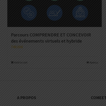
Parcours COMPRENDRE ET CONCEVOIR
des événements virtuels et hybride
749.00
€
Add to cart
Aperçu
A PROPOS
COMEET