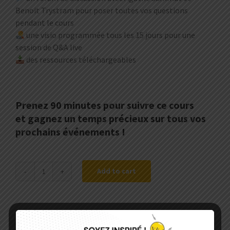
Benoit Trystram pour poser toutes vos questions
pendant le cours
une visio programmée tous les 15 jours pour une
session de Q&A live
des ressources téléchargeables
Prenez 90 minutes pour suivre ce cours
et gagnez un temps précieux sur tous vos
prochains événements !
Add to cart
ÉDITORIALISER
SON
CONTENU
POUR
Category:
DIGIT'ALL
LE