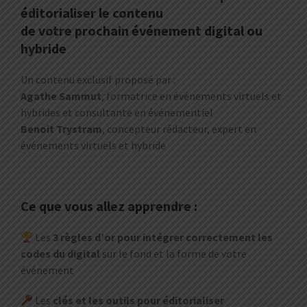
éditorialiser le contenu
de votre prochain événement digital ou
hybride
Un contenu exclusif proposé par :
Agathe Sammut
, formatrice en événements virtuels et
hybrides et consultante en événementiel
Benoit Trystram
, concepteur rédacteur, expert en
événements virtuels et hybride
Ce que vous allez apprendre :
Les
3 règles d’or pour intégrer correctement les
codes du digital
sur le fond et la forme de votre
événement
Les
clés et les outils pour éditorialiser