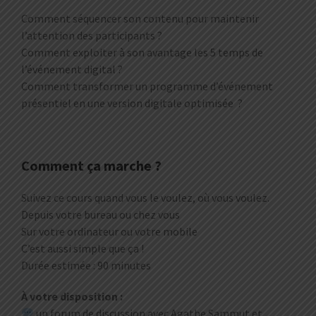
Comment séquencer son contenu pour maintenir
l’attention des participants ?
Comment exploiter à son avantage les 5 temps de
l’événement digital ?
Comment transformer un programme d’événement
présentiel en une version digitale optimisée ?
Comment ça marche ?
Suivez ce cours quand vous le voulez, où vous voulez.
Depuis votre bureau ou chez vous
Sur votre ordinateur ou votre mobile
C’est aussi simple que ça !
Durée estimée : 90 minutes
À votre disposition :
un forum de discussion avec Agathe Sammut et