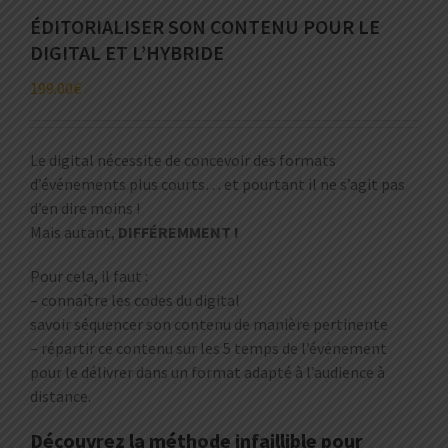
ÉDITORIALISER SON CONTENU POUR LE
DIGITAL ET L’HYBRIDE
199.00
€
Le digital nécessite de concevoir des formats
d’événements plus courts… et pourtant il ne s’agit pas
d’en dire moins !
Mais autant,
DIFFÉREMMENT !
Pour cela, il faut :
– connaître les codes du digital
savoir séquencer son contenu de manière pertinente
– répartir ce contenu sur les 5 temps de l’événement
pour le délivrer dans un format adapté à l’audience à
distance.
Découvrez la méthode infaillible pour