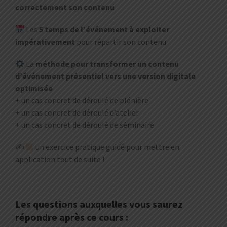
correctement son contenu
Les
5 temps de l’événement à exploiter
impérativement
pour répartir son contenu
La
méthode pour transformer un contenu
d’événement présentiel vers une version digitale
optimisée
+ un cas concret de déroulé de plénière
+ un cas concret de déroulé d’atelier
+ un cas concret de déroulé de séminaire
✍
un exercice pratique guidé pour mettre en
application tout de suite !
Les questions auxquelles vous saurez
répondre après ce cours :