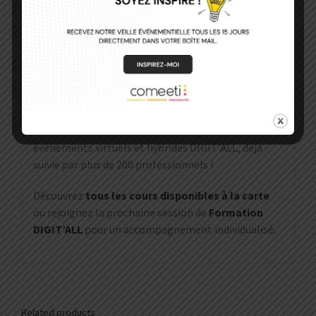
DIGITAL
ET
L'HYBRIDE
Description
quantity
Description
Ce cours fait partie de la Formation aux
événements virtuels et hybrides DIGIT’ALL, déjà
suivie par plus de 200 professionnels !
Découvrez
tous les cours disponibles à la carte
ou rejoignez la prochaine session de
Formation
DIGIT’ALL
pour un accompagnement individualisé.
Related products