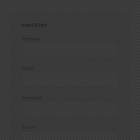
VOUS ÊTES
Prénom*
Nom*
Fonction*
Email*