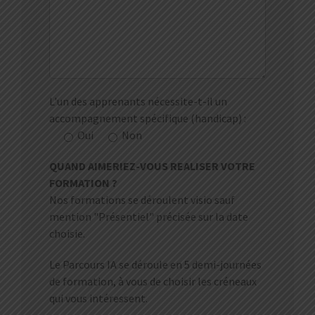
L'un des apprenants nécessite-t-il un
accompagnement spécifique (handicap) :
Oui
Non
QUAND AIMERIEZ-VOUS REALISER VOTRE
FORMATION ?
Nos formations se déroulent visio sauf
mention "Présentiel" précisée sur la date
choisie.
Le Parcours IA se déroule en 5 demi-journées
de formation, à vous de choisir les créneaux
qui vous intéressent.