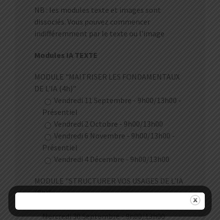
NB : les modules texte et images sont
dissociés. Vous pouvez commencer
indifféremment par le texte ou l'image
Modules IA TEXTE
MODULE "MAITRISER LES FONDAMENTAUX
DE L'IA (4h)"
Vendredi 11 Septembre - 9h00/13h00 -
Présentiel
Vendredi 2 Octobre - 9h00/13h00
Vendredi 6 Novembre - 9h00/13h00 -
Présentiel
Vendredi 4 Décembre - 9h00/13h00
MODULE "STRUCTURER VOS USAGES DE L'IA
(8h)"
Mardi 29 Septembre – 14h00/18h00 et
Mercredi 30 Septembre - 9h00/13h00