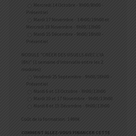
Mercredi 14 Octobre - 9h00/8h00 -
Présentiel
Mardi 17 Novembre - 14h00/19h00 et
Mercredi 18 Novembre - 9h00/13h00
Mardi 15 Décembre - 9h00/18h00 -
Présentiel
MODULE "CRÉER DES VISUELS AVEC L'IA
(8h)" (1 semaine d'intervalle entre les 2
modules)
Vendredi 25 Septembre - 9h00/18h00 -
Présentiel
Mardi 6 et 13 Octobre - 9h00/13h00
Mardi 10 et 17 Novembre - 9h00/13h00
Mardi 8 et 15 Décembre - 9h00/13h00
Coût de la formation : 1490€
COMMENT ALLEZ-VOUS FINANCER CETTE