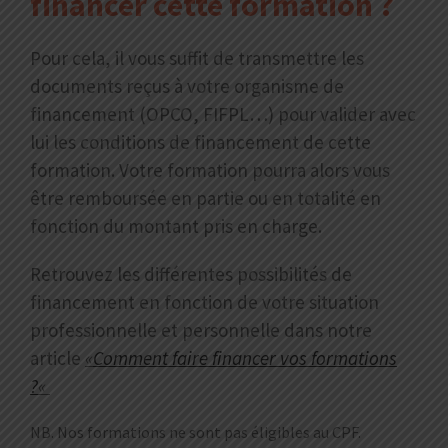
financer cette f
ormation ?
Pour cela, il vous suffit de transmettre les
documents reçus à votre organisme de
financement (OPCO, FIFPL…) pour valider avec
lui les conditions de financement de cette
formation. Votre formation pourra alors vous
être remboursée en partie ou en totalité en
fonction du montant pris en charge.
Retrouvez les différentes possibilités de
financement en fonction de votre situation
professionnelle et personnelle dans notre
article
«
Comment faire financer vos formations
?
«
NB. Nos formations ne sont pas éligibles au CPF.