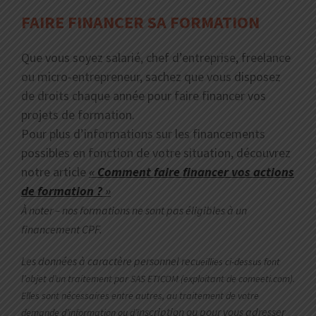
FAIRE FINANCER SA FORMATION
Que vous soyez salarié, chef d’entreprise, freelance
ou micro-entrepreneur, sachez que vous disposez
de droits chaque année pour faire financer vos
projets de formation.
Pour plus d’informations sur les financements
possibles en fonction de votre situation, découvrez
notre article
«
Comment faire financer vos actions
de formation ?
»
À noter – nos formations ne sont pas éligibles à un
financement CPF.
Les données à caractère personnel rec
ueillies ci-dessus font
l’objet d’un traitement par SAS ETICOM (exploitant de comeeti.com).
Elles sont nécessaires entre autres, au traitement de votre
nscription ou pour vous adresser
demande d’information ou d’i