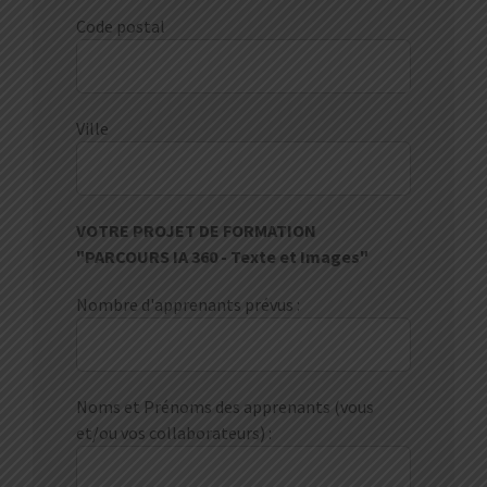
Code postal
Ville
VOTRE PROJET DE FORMATION
"PARCOURS IA 360 - Texte et Images"
Nombre d'apprenants prévus :
Noms et Prénoms des apprenants (vous
et/ou vos collaborateurs) :