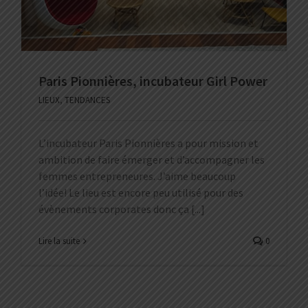
Paris Pionnières, incubateur Girl Power
LIEUX
,
TENDANCES
L’incubateur Paris Pionnières a pour mission et
ambition de faire émerger et d’accompagner les
femmes entrepreneures. J’aime beaucoup
l’idée! Le lieu est encore peu utilisé pour des
évènements corporates donc ça [...]
Lire la suite
0