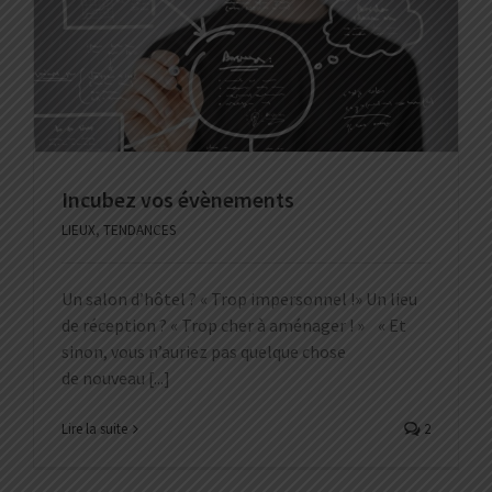
Incubez vos évènements
LIEUX
,
TENDANCES
Un salon d’hôtel ? « Trop impersonnel !» Un lieu
de réception ? « Trop cher à aménager ! » « Et
sinon, vous n’auriez pas quelque chose
de nouveau [...]
Lire la suite
2