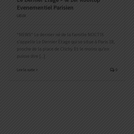
Evenementiel Parisien
LIEUX
*NEWS* Le dernier né de la famille NOCTIS
s’appelle Le Dernier Étage qui se situe à Paris 18,
proche de la place de Clichy. Et le moins qu’on
puisse dire [...]
Lire la suite
0