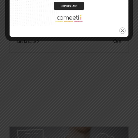
inauguration pour fin Juin et l’ouverture de ses
espaces évènementiels pour septembre. Avec ses
34 000m2, le plus grand campus de start-ups au
[...]
Lire la suite
0