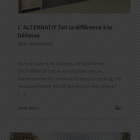
L’ ALTERNATIF fait la différence à la
Défense
LIEUX
,
NOUVEAUTES
Dans le cadre très business de la Défense,
l’ALTERNATIF fait le pari d’allier culture,
évènementiel et convivialité dans un parking. Un
lieu assurément décalé qui devrait vous plaire !
[…]
Lire la suite
1