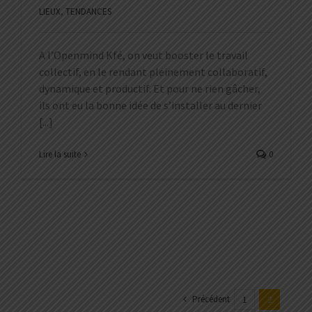
LIEUX
,
TENDANCES
A l’Openmind Kfé, on veut booster le travail
collectif, en le rendant pleinement collaboratif,
dynamique et productif. Et pour ne rien gâcher,
ils ont eu la bonne idée de s’installer au dernier
[...]
Lire la suite
0
Précédent
1
2